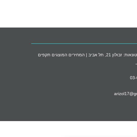
חנות הסיטונאות: זבולון 21, תל אביב | המחירים המוצגים תקפים
03
arizol17@g