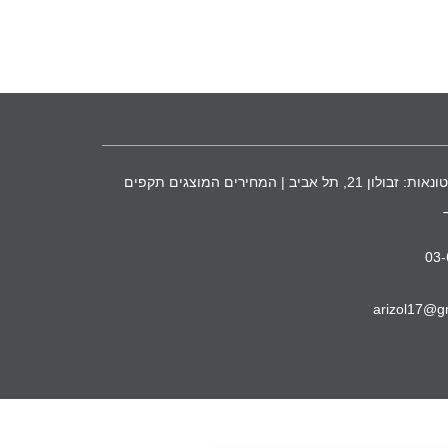
חנות הסיטונאות: זבולון 21, תל אביב | המחירים המוצגים תקפים
03
arizol17@g