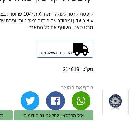
קופסת קרטון לעוגה המחולקת ל-10 פרוסות בצבע כחול.
עיצוב עדין ומהודר עם כיתוב "מזל טוב" ופרח על
סרט סאטן העוטף את כל המארז.
מדיניות משלוחים
מק"ט
214919
שתף את המוצר
אזל מהמלאי, לחץ למוצרים דומים
לח