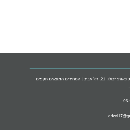
חנות הסיטונאות: זבולון 21, תל אביב | המחירים המוצגים תקפים
03
arizol17@g