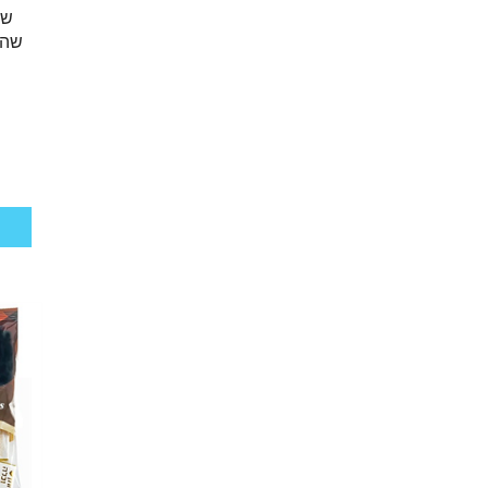
שו
שהש