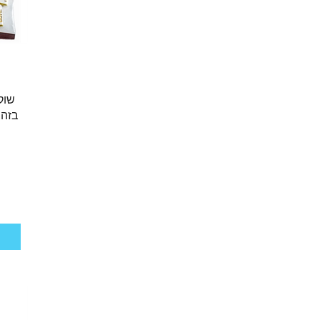
שוק
בזהב פ