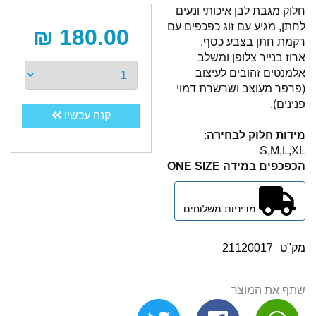
חלוק מגבת לבן איכותי ונעים
לחתן, מגיע עם זוג כפכפים עם
180.00 ₪
רקמת חתן בצבע כסף.
ארוז בנייר צלופן ומשלב
אלמנטים זהובים לעיצוב
(פרפר מעוצב ושרשרת דמוי
פנינים).
קנה עכשיו
מידות חלוק
לבחירה
:
S,M,L,XL
הכפכפים במידה ONE SIZE
מדיניות משלוחים
מק"ט
21120017
שתף את המוצר