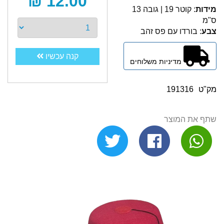
12.00 ₪
מידות
: קוטר 19 | גובה 13
ס"מ
צבע
: בורדו עם פס זהב
קנה עכשיו
מדיניות משלוחים
מק"ט
191316
שתף את המוצר