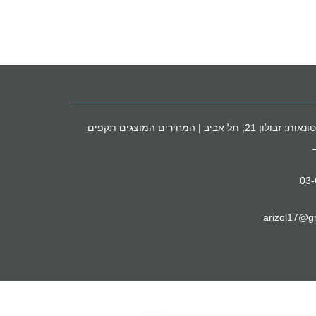
חנות הסיטונאות: זבולון 21, תל אביב | המחירים המוצגים תקפים
03
arizol17@g