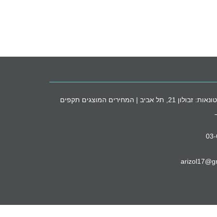
חנות הסיטונאות: זבולון 21, תל אביב | המחירים המוצגים תקפים
03
arizol17@g